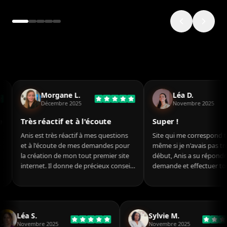
Morgane L.
Léa D.
Décembre 2025
Novembre 2025
rès réactif et à l'écoute
Super !
is est très réactif à mes questions
Site qui me correspond totaleme
 à l'écoute de mes demandes pour
même si je n'avais pas trop d'idée
 création de mon tout premier site
début, Anis a su répondre à ma
ternet. Il donne de précieux conseils
demande et effectuer toutes les
modifications nécessaires !
Léa S.
Sylvie M.