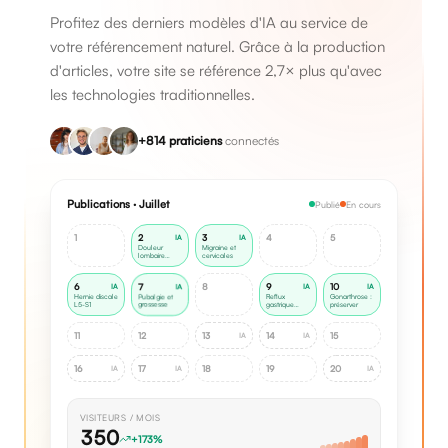
Profitez des derniers modèles d'IA au service de
votre référencement naturel. Grâce à la production
d'articles, votre site se référence 2,7× plus qu'avec
les technologies traditionnelles.
+814 praticiens
connectés
Publications · Juillet
Publié
En cours
1
2
3
4
5
IA
IA
Douleur
Migraine et
lombaire
cervicales
nocturne
9
IA
6
7
8
10
IA
IA
IA
Reflux
Hernie discale
Pubalgie et
Gonarthrose :
L5-S1
grossesse
préserver
gastrique
persistant
11
12
13
14
15
IA
IA
Maux de tête
et écrans
16
17
18
19
20
IA
IA
IA
VISITEURS / MOIS