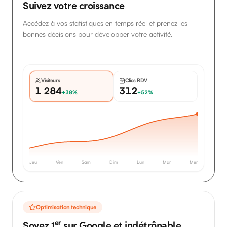
Suivez votre croissance
Accédez à vos statistiques en temps réel et prenez les
bonnes décisions pour développer votre activité.
Visiteurs
Clics RDV
1 284
312
+38%
+52%
Jeu
Ven
Sam
Dim
Lun
Mar
Mer
Optimisation technique
Soyez 1ᵉʳ sur Google et indétrônable