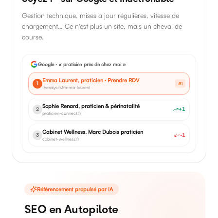
Gestion technique, mises à jour régulières, vitesse de
chargement… Ce n'est plus un site, mais un cheval de
course.
Google · « praticien près de chez moi »
Emma Laurent, praticien · Prendre RDV
1
#1
theralys.fr/emma-laurent
Cabinet Wellness, Marc Dubois praticien
-1
2
cabinet-wellness.fr
Sophie Renard, praticien & périnatalité
+1
3
praticien-connect.fr
Référencement propulsé par IA
SEO en Autopilote