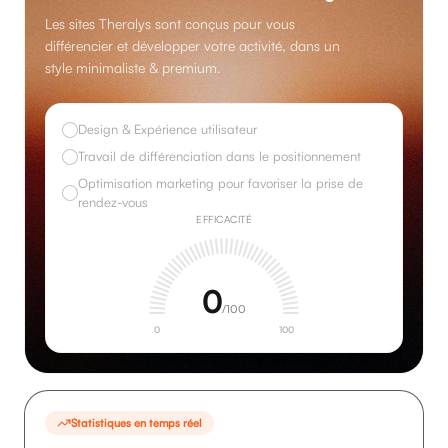
Les sites Theralys sont conçus pour vous
différencier et développer votre activité, dans un
style minimaliste & premium.
Design & Expérience utilisateur
Travail de différenciation dans le positionnement
Optimisation marketing pour favoriser la prise de
rendez-vous
EFFICACITÉ
30
/100
0
100
Statistiques en temps réel