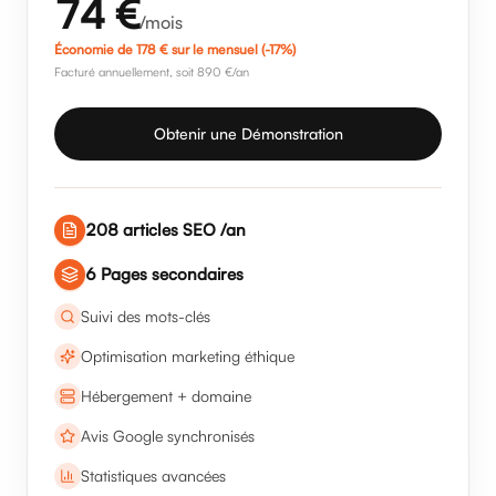
89
€/mois
74
€
/mois
Économie de
178
€ sur le mensuel
(-17%)
Facturé annuellement, soit 890 €/an
Obtenir une Démonstration
208
articles SEO /an
6
Pages secondaires
Suivi des mots-clés
Optimisation marketing éthique
Hébergement + domaine
Avis Google synchronisés