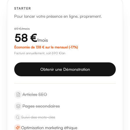
STARTER
Pour lancer votre présence en ligne, proprement.
69
€/mois
58
€
/mois
Économie de
138
€ sur le mensuel
(-17%)
Facturé annuellement, soit 690 €/an
Obtenir une Démonstration
Articles SEO
Pages secondaires
Suivi des mots-clés