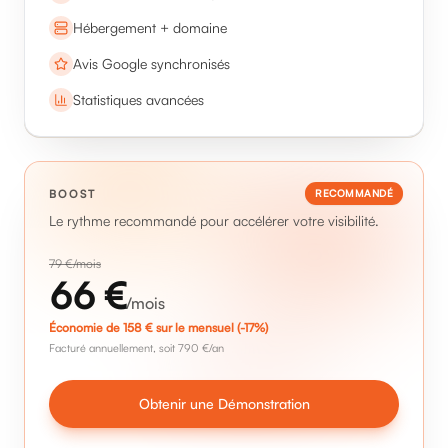
Optimisation marketing éthique
Hébergement + domaine
Avis Google synchronisés
Statistiques avancées
BOOST
RECOMMANDÉ
Le rythme recommandé pour accélérer votre visibilité.
79
€/mois
66
€
/mois
Économie de
158
€ sur le mensuel
(-17%)
Facturé annuellement, soit 790 €/an
Obtenir une Démonstration