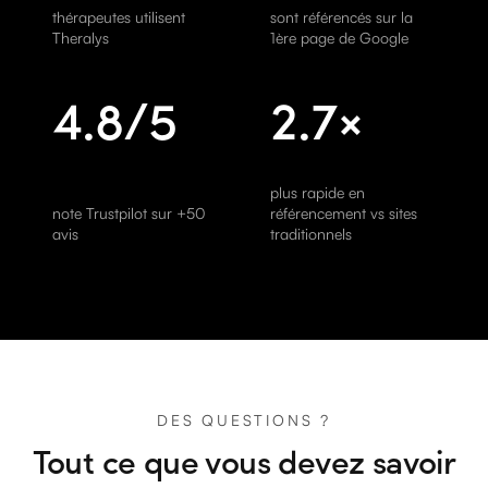
thérapeutes utilisent
sont référencés sur la
Theralys
1ère page de Google
4.8
/5
2.7
×
plus rapide en
note Trustpilot sur +50
référencement vs sites
avis
traditionnels
DES QUESTIONS ?