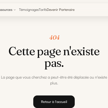
ssources
Témoignages
Tarifs
Devenir Partenaire
404
Cette page n'existe
pas.
La page que vous cherchez a peut-être été déplacée ou n'existe
plus.
Retour à l'accueil